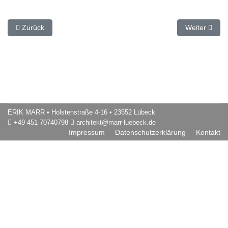
Vorheriger Beitrag: Sanierung an einem Baudenkmal 05
Nächster Bei
Zurück
Weiter
ERIK MARR
• Holstenstraße 4-16 • 23552 Lübeck
+49 451 70740798
architekt@marr-luebeck.de
Impressum
Datenschutzerklärung
Kontakt